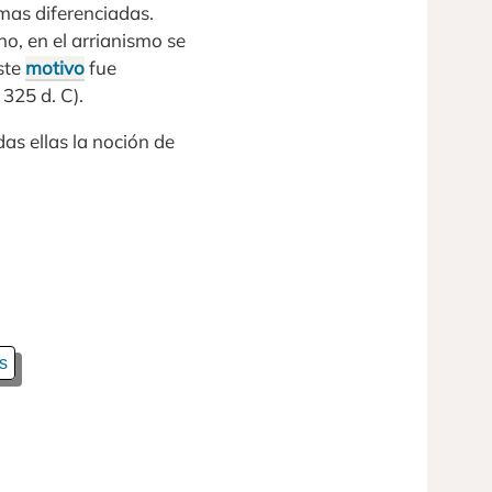
rmas diferenciadas.
ho, en el arrianismo se
este
motivo
fue
 325 d. C).
das ellas la noción de
s