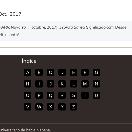
Oct., 2017.
o APA
: Navarro, J. (octubre, 2017).
Espíritu Santo
. Significado.com. Desde
iritu-santo/
Índice
A
B
C
D
E
F
G
H
I
J
K
L
M
N
O
P
Q
R
S
T
U
V
W
X
Y
Z
iversitario de habla hispana.