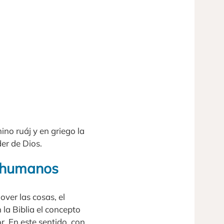
ino ruáj y en griego la
er de Dios.
es humanos
over las cosas, el
 la Biblia el concepto
. En este sentido, con