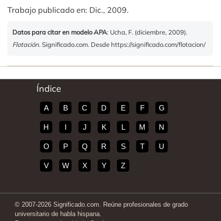
Trabajo publicado en: Dic., 2009.
Datos para citar en modelo APA
: Ucha, F. (diciembre, 2009).
Flotación
. Significado.com. Desde https://significado.com/flotacion/
Índice
A
B
C
D
E
F
G
H
I
J
K
L
M
N
O
P
Q
R
S
T
U
V
W
X
Y
Z
© 2007-2026 Significado.com. Reúne profesionales de grado
universitario de habla hispana.