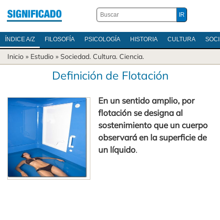
ÍNDICE A/Z
FILOSOFÍA
PSICOLOGÍA
HISTORIA
CULTURA
SOC
Inicio
» Estudio »
Sociedad
.
Cultura
.
Ciencia
.
Definición de Flotación
En un sentido amplio, por
flotación se designa al
sostenimiento que un cuerpo
observará en la superficie de
un líquido
.