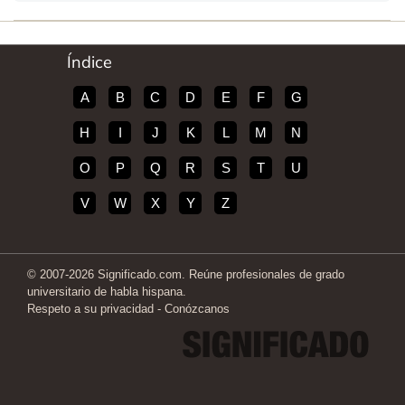
Índice
A
B
C
D
E
F
G
H
I
J
K
L
M
N
O
P
Q
R
S
T
U
V
W
X
Y
Z
© 2007-2026 Significado.com. Reúne profesionales de grado
universitario de habla hispana.
Respeto a su privacidad
-
Conózcanos