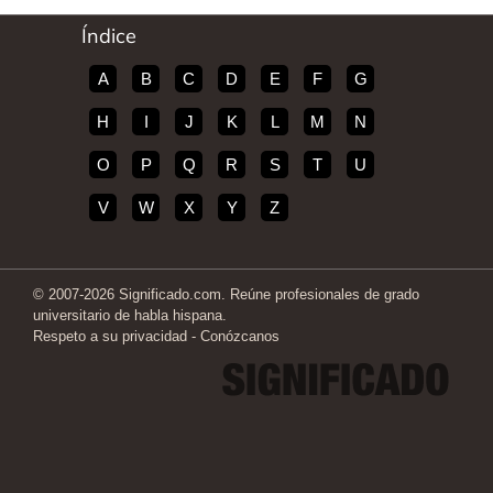
Índice
A
B
C
D
E
F
G
H
I
J
K
L
M
N
O
P
Q
R
S
T
U
V
W
X
Y
Z
© 2007-2026 Significado.com. Reúne profesionales de grado
universitario de habla hispana.
Respeto a su privacidad
-
Conózcanos