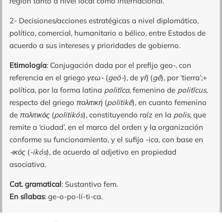
región tanto a nivel local como internacional.
2- Decisiones/acciones estratégicas a nivel diplomático,
político, comercial, humanitario o bélico, entre Estados de
acuerdo a sus intereses y prioridades de gobierno.
Etimología
: Conjugación dada por el prefijo geo-, con
referencia en el griego
γεω-
(
geō-
), de
γῆ
(
gê
), por ‘tierra’;+
política, por la forma latina
politĭca
, femenino de
politĭcus
,
respecto del griego
πολιτική
(
politikḗ
), en cuanto femenino
de
πολιτικός
(
politikós
), constituyendo raíz en la
polis
, que
remite a ‘ciudad’, en el marco del orden y la organización
conforme su funcionamiento, y el sufijo -ica, con base en
-ικός
(
-ikós
), de acuerdo al adjetivo en propiedad
asociativa.
Cat. gramatical
: Sustantivo fem.
En sílabas
: ge-o-po-lí-ti-ca.