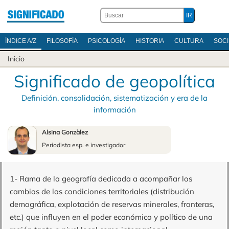
ÍNDICE A/Z
FILOSOFÍA
PSICOLOGÍA
HISTORIA
CULTURA
SOC
Inicio
Significado de geopolítica
Definición, consolidación, sistematización y era de la
información
Alsina Gonzàlez
Periodista esp. e investigador
1- Rama de la geografía dedicada a acompañar los
cambios de las condiciones territoriales (distribución
demográfica, explotación de reservas minerales, fronteras,
etc.) que influyen en el poder económico y político de una