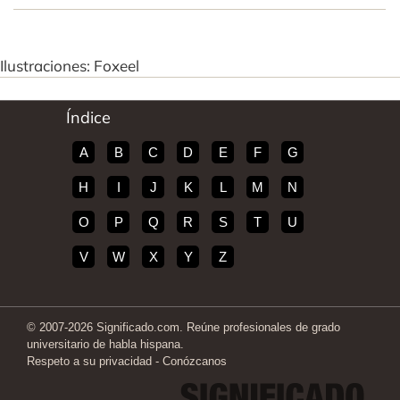
Ilustraciones: Foxeel
Índice
A
B
C
D
E
F
G
H
I
J
K
L
M
N
O
P
Q
R
S
T
U
V
W
X
Y
Z
© 2007-2026 Significado.com. Reúne profesionales de grado
universitario de habla hispana.
Respeto a su privacidad
-
Conózcanos