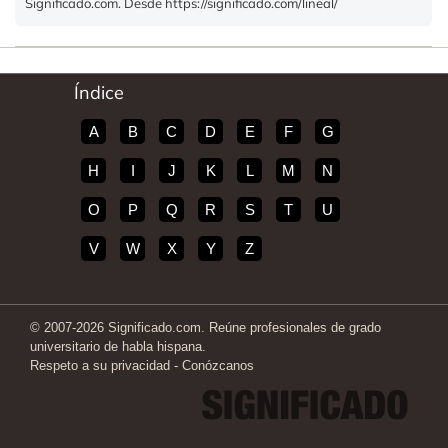
Significado.com. Desde https://significado.com/lineal/
Índice
A
B
C
D
E
F
G
H
I
J
K
L
M
N
O
P
Q
R
S
T
U
V
W
X
Y
Z
© 2007-2026 Significado.com. Reúne profesionales de grado
universitario de habla hispana.
Respeto a su privacidad
-
Conózcanos