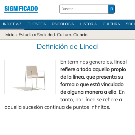
ÍNDICE A/Z
FILOSOFÍA
PSICOLOGÍA
HISTORIA
CULTURA
SOC
Inicio
» Estudio »
Sociedad
.
Cultura
.
Ciencia
.
Definición de Lineal
En términos generales,
lineal
refiere a todo aquello propio
de la línea, que presenta su
forma o que está vinculado
de alguna manera a ella
. En
tanto, por línea se refiere a
aquella sucesión continua de puntos infinitos.