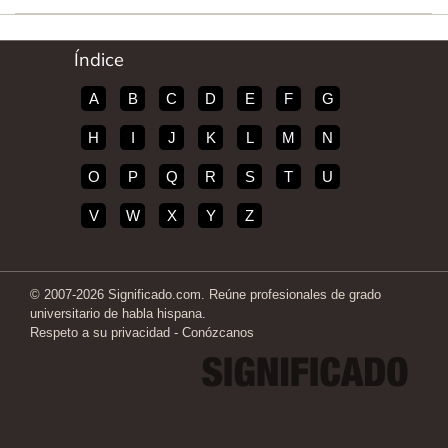
Índice
A
B
C
D
E
F
G
H
I
J
K
L
M
N
O
P
Q
R
S
T
U
V
W
X
Y
Z
© 2007-2026 Significado.com. Reúne profesionales de grado
universitario de habla hispana.
Respeto a su privacidad
-
Conózcanos