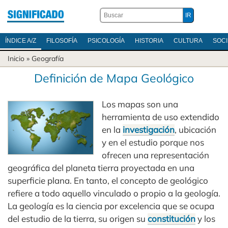
ÍNDICE A/Z
FILOSOFÍA
PSICOLOGÍA
HISTORIA
CULTURA
SOC
Inicio
»
Geografía
Definición de Mapa Geológico
Los mapas son una
herramienta de uso extendido
en la
investigación
, ubicación
y en el estudio porque nos
ofrecen una representación
geográfica del planeta tierra proyectada en una
superficie plana. En tanto, el concepto de geológico
refiere a todo aquello vinculado o propio a la geología.
La geología es la ciencia por excelencia que se ocupa
del estudio de la tierra, su origen su
constitución
y los