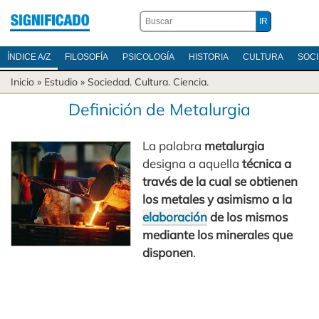
ÍNDICE A/Z
FILOSOFÍA
PSICOLOGÍA
HISTORIA
CULTURA
SOC
Inicio
» Estudio »
Sociedad
.
Cultura
.
Ciencia
.
Definición de Metalurgia
La palabra
metalurgia
designa a aquella
técnica a
través de la cual se obtienen
los metales y asimismo a la
elaboración
de los mismos
mediante los minerales que
disponen
.