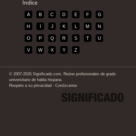
Índice
A
B
C
D
E
F
G
H
I
J
K
L
M
N
O
P
Q
R
S
T
U
V
W
X
Y
Z
© 2007-2026 Significado.com. Reúne profesionales de grado
universitario de habla hispana.
Respeto a su privacidad
-
Conózcanos