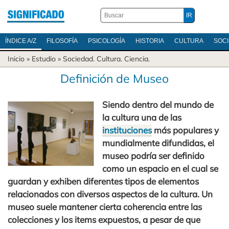
ÍNDICE A/Z
FILOSOFÍA
PSICOLOGÍA
HISTORIA
CULTURA
SOC
Inicio
» Estudio »
Sociedad
.
Cultura
.
Ciencia
.
Definición de Museo
Siendo dentro del mundo de
la cultura una de las
instituciones
más populares y
mundialmente difundidas, el
museo podría ser definido
como un espacio en el cual se
guardan y exhiben diferentes tipos de elementos
relacionados con diversos aspectos de la cultura. Un
museo suele mantener cierta coherencia entre las
colecciones y los items expuestos, a pesar de que