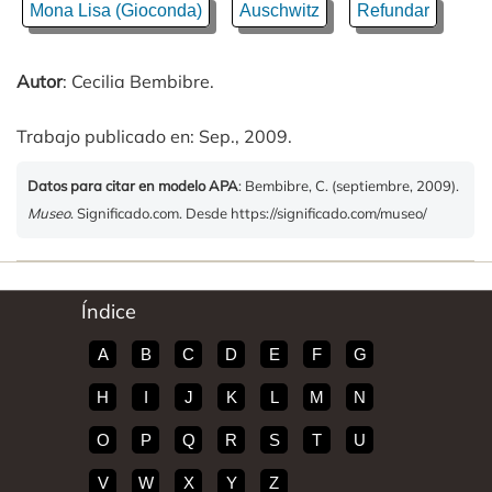
Mona Lisa (Gioconda)
Auschwitz
Refundar
Autor
: Cecilia Bembibre.
Trabajo publicado en: Sep., 2009.
Datos para citar en modelo APA
: Bembibre, C. (septiembre, 2009).
Museo
. Significado.com. Desde https://significado.com/museo/
Índice
A
B
C
D
E
F
G
H
I
J
K
L
M
N
O
P
Q
R
S
T
U
V
W
X
Y
Z