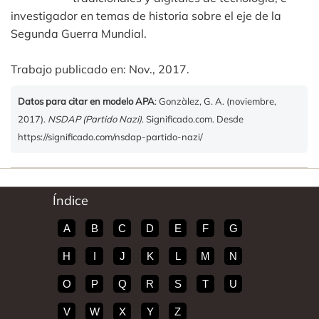
investigador en temas de historia sobre el eje de la
Segunda Guerra Mundial.
Trabajo publicado en: Nov., 2017.
Datos para citar en modelo APA
: Gonzàlez, G. A. (noviembre,
2017).
NSDAP (Partido Nazi)
. Significado.com. Desde
https://significado.com/nsdap-partido-nazi/
Índice
A
B
C
D
E
F
G
H
I
J
K
L
M
N
O
P
Q
R
S
T
U
V
W
X
Y
Z