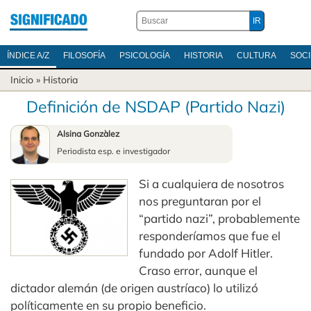
ÍNDICE A/Z
FILOSOFÍA
PSICOLOGÍA
HISTORIA
CULTURA
SOC
Inicio
»
Historia
Definición de NSDAP (Partido Nazi)
Alsina Gonzàlez
Periodista esp. e investigador
Si a cualquiera de nosotros
nos preguntaran por el
“partido nazi”, probablemente
responderíamos que fue el
fundado por Adolf Hitler.
Craso error, aunque el
dictador alemán (de origen austríaco) lo utilizó
políticamente en su propio beneficio.