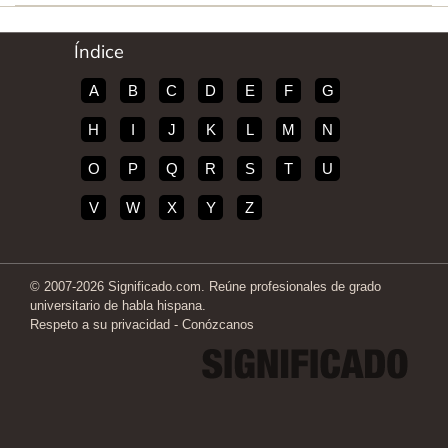
Índice
A
B
C
D
E
F
G
H
I
J
K
L
M
N
O
P
Q
R
S
T
U
V
W
X
Y
Z
© 2007-2026 Significado.com. Reúne profesionales de grado
universitario de habla hispana.
Respeto a su privacidad
-
Conózcanos