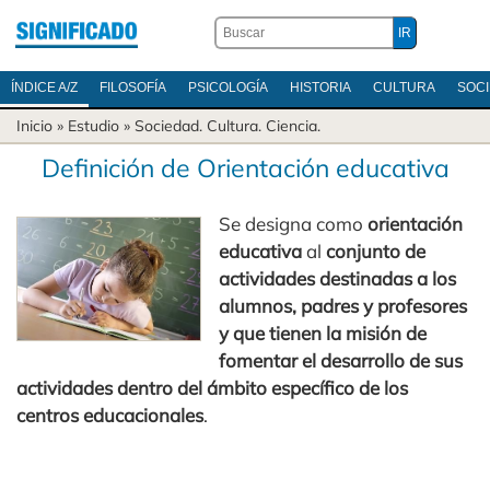
ÍNDICE A/Z
FILOSOFÍA
PSICOLOGÍA
HISTORIA
CULTURA
SOC
Inicio
» Estudio »
Sociedad
.
Cultura
.
Ciencia
.
Definición de Orientación educativa
Se designa como
orientación
educativa
al
conjunto de
actividades destinadas a los
alumnos, padres y profesores
y que tienen la misión de
fomentar el desarrollo de sus
actividades dentro del ámbito específico de los
centros educacionales
.