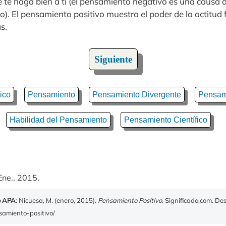
 te haga bien a ti (el pensamiento negativo es una causa 
). El pensamiento positivo muestra el poder de la actitud f
s.
Siguiente
ico
Pensamiento
Pensamiento Divergente
Pensami
Habilidad del Pensamiento
Pensamiento Científico
Ene., 2015.
o APA
: Nicuesa, M. (enero, 2015).
Pensamiento Positivo
. Significado.com. De
nsamiento-positivo/