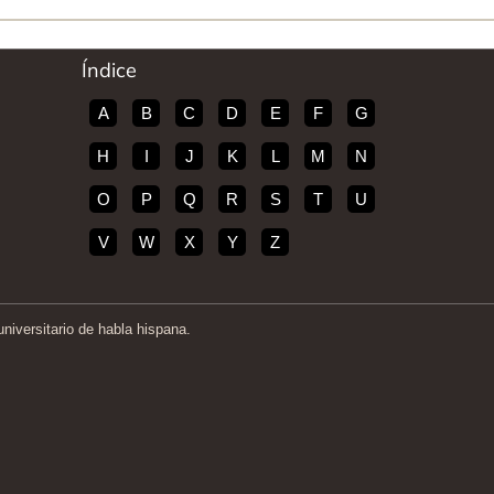
Índice
A
B
C
D
E
F
G
H
I
J
K
L
M
N
O
P
Q
R
S
T
U
V
W
X
Y
Z
iversitario de habla hispana.