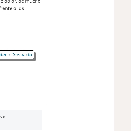
de dolor, de mucho
rente a las
ento Abstracto
sde