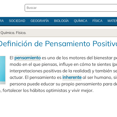
RA
SOCIEDAD
GEOGRAFÍA
BIOLOGÍA
QUÍMICA
FÍSICA
MATE
.
Química
.
Física
.
Definición de Pensamiento Positiv
El
pensamiento
es uno de los motores del bienestar p
modo en el que piensas, influye en cómo te sientes (po
interpretaciones positivas de la realidad) y también s
actuar. El pensamiento es
inherente
al ser humano, s
persona puede educar su propio pensamiento para dej
fortalecer los hábitos optimistas y vivir mejor.