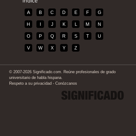
Índice
A
B
C
D
E
F
G
H
I
J
K
L
M
N
O
P
Q
R
S
T
U
V
W
X
Y
Z
© 2007-2026 Significado.com. Reúne profesionales de grado
universitario de habla hispana.
Respeto a su privacidad
-
Conózcanos