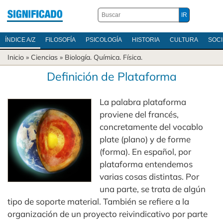
ÍNDICE A/Z
FILOSOFÍA
PSICOLOGÍA
HISTORIA
CULTURA
SOC
Inicio
»
Ciencias
»
Biología
.
Química
.
Física
.
Definición de Plataforma
La palabra plataforma
proviene del francés,
concretamente del vocablo
plate (plano) y de forme
(forma). En español, por
plataforma entendemos
varias cosas distintas. Por
una parte, se trata de algún
tipo de soporte material. También se refiere a la
organización de un proyecto reivindicativo por parte