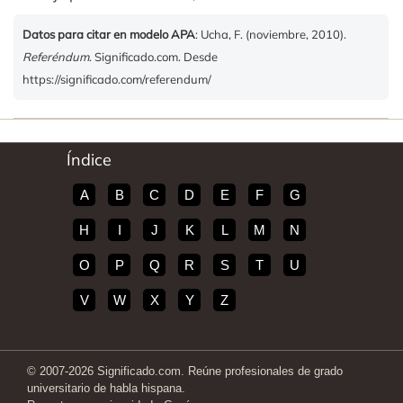
Datos para citar en modelo APA
: Ucha, F. (noviembre, 2010).
Referéndum
. Significado.com. Desde
https://significado.com/referendum/
Índice
A
B
C
D
E
F
G
H
I
J
K
L
M
N
O
P
Q
R
S
T
U
V
W
X
Y
Z
© 2007-2026 Significado.com. Reúne profesionales de grado
universitario de habla hispana.