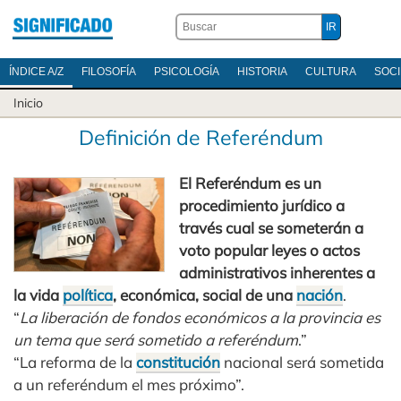
ÍNDICE A/Z
FILOSOFÍA
PSICOLOGÍA
HISTORIA
CULTURA
SOC
Inicio
Definición de Referéndum
El Referéndum es un
procedimiento jurídico a
través cual se someterán a
voto popular leyes o actos
administrativos inherentes a
la vida
política
, económica, social de una
nación
.
“
La liberación de fondos económicos a la provincia es
un tema que será sometido a referéndum
.”
“La reforma de la
constitución
nacional será sometida
a un referéndum el mes próximo”.