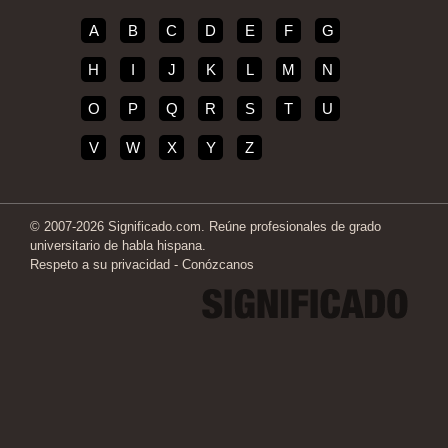
A
B
C
D
E
F
G
H
I
J
K
L
M
N
O
P
Q
R
S
T
U
V
W
X
Y
Z
© 2007-2026 Significado.com. Reúne profesionales de grado
universitario de habla hispana.
Respeto a su privacidad
-
Conózcanos