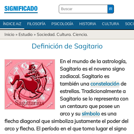
ÍNDICE A/Z
FILOSOFÍA
PSICOLOGÍA
HISTORIA
CULTURA
SOC
Inicio
» Estudio »
Sociedad
.
Cultura
.
Ciencia
.
Definición de Sagitario
En el mundo de la astrología,
Sagitario es el noveno signo
zodiacal. Sagitario es
también una
constelación
de
estrellas. Tradicionalmente a
Sagitario se lo representa con
un centauro que posee un
arco y su
símbolo
es una
flecha diagonal que simboliza justamente el poder del
arco y flecha. El período en el que toma lugar el signo