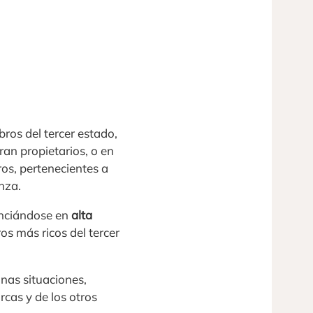
ros del tercer estado,
an propietarios, o en
ros, pertenecientes a
nza.
renciándose en
alta
os más ricos del tercer
unas situaciones,
cas y de los otros