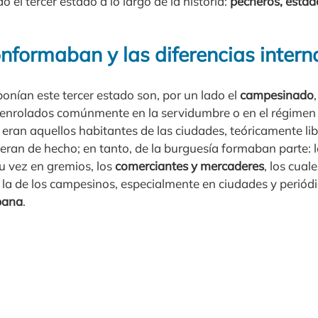
 el tercer estado a lo largo de la historia:
pecheros, estad
nformaban y las diferencias intern
onían este tercer estado son, por un lado el
campesinado
, enrolados comúnmente en la servidumbre o en el régimen s
 eran aquellos habitantes de las ciudades, teóricamente libr
eran de hecho; en tanto, de la burguesía formaban parte: 
u vez en gremios, los
comerciantes y mercaderes
, los cua
 la de los campesinos, especialmente en ciudades y periódi
bana
.