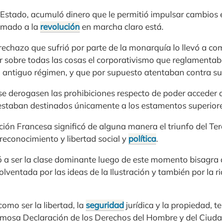
 Estado, acumuló dinero que le permitió impulsar cambios e
umado a la
revolución
en marcha claro está.
 rechazo que sufrió por parte de la monarquía lo llevó a c
r sobre todas las cosas el corporativismo que reglamentaba
 el antiguo régimen, y que por supuesto atentaban contra su 
e derogasen las prohibiciones respecto de poder acceder a
s estaban destinados únicamente a los estamentos superior
ución Francesa significó de alguna manera el triunfo del Te
conocimiento y libertad social y
política
.
 a ser la clase dominante luego de este momento bisagra de
lventada por las ideas de la Ilustración y también por la 
mo ser la libertad, la
seguridad
jurídica y la propiedad, 
famosa Declaración de los Derechos del Hombre y del Ciuda