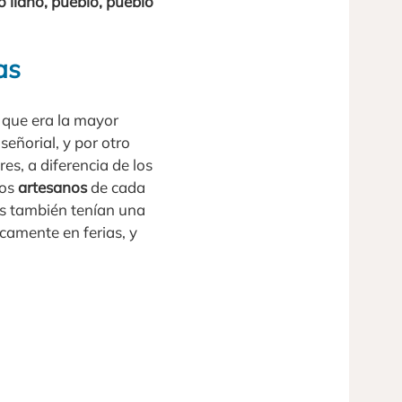
o llano, pueblo, pueblo
as
, que era la mayor
eñorial, y por otro
es, a diferencia de los
los
artesanos
de cada
les también tenían una
camente en ferias, y