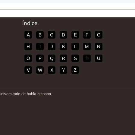
Índice
A
B
C
D
E
F
G
H
I
J
K
L
M
N
O
P
Q
R
S
T
U
V
W
X
Y
Z
iversitario de habla hispana.