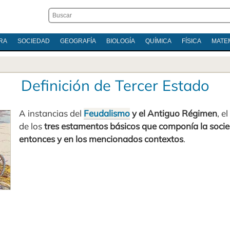
RA
SOCIEDAD
GEOGRAFÍA
BIOLOGÍA
QUÍMICA
FÍSICA
MATE
Definición de Tercer Estado
A instancias del
Feudalismo
y el Antiguo Régimen
, el
de los
tres estamentos básicos que componía la soci
entonces y en los mencionados contextos
.