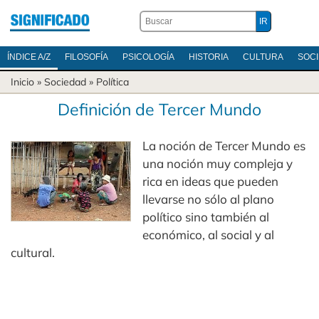
ÍNDICE A/Z
FILOSOFÍA
PSICOLOGÍA
HISTORIA
CULTURA
SOC
Inicio
»
Sociedad
»
Política
Definición de Tercer Mundo
La noción de Tercer Mundo es
una noción muy compleja y
rica en ideas que pueden
llevarse no sólo al plano
político sino también al
económico, al social y al
cultural.