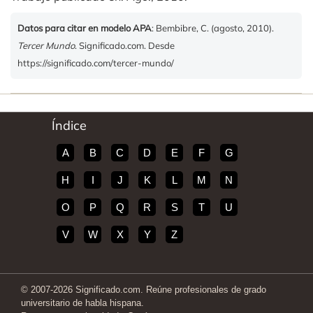
Datos para citar en modelo APA
: Bembibre, C. (agosto, 2010).
Tercer Mundo
. Significado.com. Desde
https://significado.com/tercer-mundo/
Índice
A
B
C
D
E
F
G
H
I
J
K
L
M
N
O
P
Q
R
S
T
U
V
W
X
Y
Z
© 2007-2026 Significado.com. Reúne profesionales de grado
universitario de habla hispana.