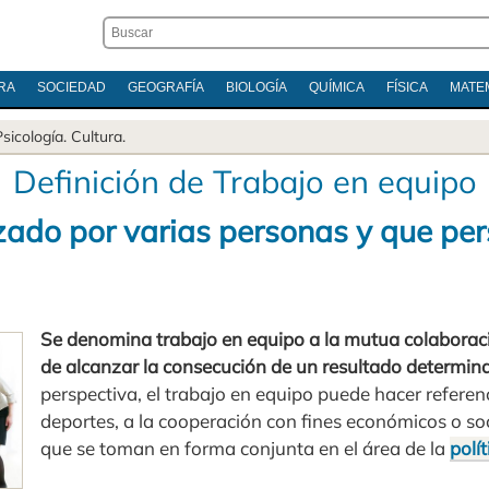
RA
SOCIEDAD
GEOGRAFÍA
BIOLOGÍA
QUÍMICA
FÍSICA
MATE
Psicología
.
Cultura
.
Definición de Trabajo en equipo
izado por varias personas y que per
Se denomina trabajo en equipo a la mutua colaboraci
de alcanzar la consecución de un resultado determin
perspectiva, el trabajo en equipo puede hacer refere
deportes, a la cooperación con fines económicos o soci
que se toman en forma conjunta en el área de la
polít