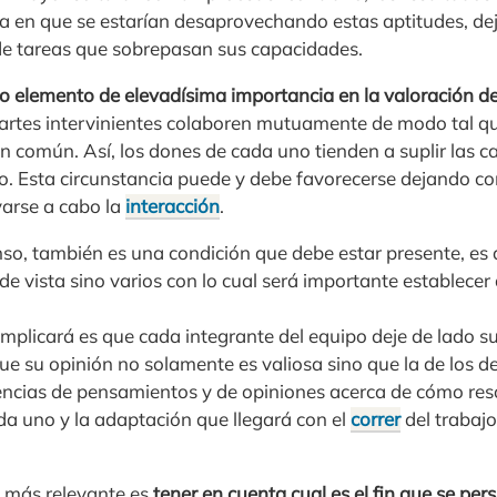
da en que se estarían desaprovechando estas aptitudes, de
e tareas que sobrepasan sus capacidades.
o elemento de elevadísima importancia en la valoración de
partes intervinientes colaboren mutuamente de modo tal qu
en común. Así, los dones de cada uno tienden a suplir las ca
o. Esta circunstancia puede y debe favorecerse dejando con
arse a cabo la
interacción
.
nso, también es una condición que debe estar presente, es 
e vista sino varios con lo cual será importante establecer 
implicará es que cada integrante del equipo deje de lado s
ue su opinión no solamente es valiosa sino que la de los d
erencias de pensamientos y de opiniones acerca de cómo res
da uno y la adaptación que llegará con el
correr
del trabaj
n más relevante es
tener en cuenta cual es el fin que se per