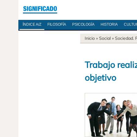
ÍNDICE A/Z
FILOSOFÍA
PSICOLOGÍA
HISTORIA
CULTU
Inicio
» Social »
Sociedad
.
Trabajo real
objetivo