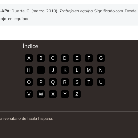
o APA
: Duarte, G. (marzo, 2010).
Trabajo en equipo
. Significado.com. Desde
abajo-en-equipo/
Índice
A
B
C
D
E
F
G
H
I
J
K
L
M
N
O
P
Q
R
S
T
U
V
W
X
Y
Z
iversitario de habla hispana.