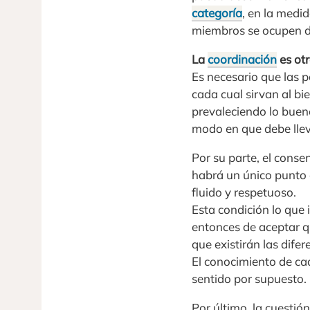
categoría
, en la medi
miembros se ocupen d
La
coordinación
es otr
Es necesario que las 
cada cual sirvan al bi
prevaleciendo lo buen
modo en que debe llev
Por su parte, el conse
habrá un único punto d
fluido y respetuoso.
Esta condición lo que 
entonces de aceptar q
que existirán las dif
El conocimiento de ca
sentido por supuesto.
Por último, la cuestió