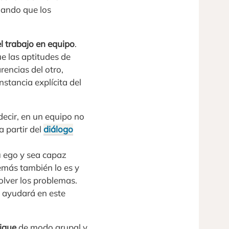
jando que los
l trabajo en equipo
.
e las aptitudes de
rencias del otro,
stancia explícita del
decir, en un equipo no
a partir del
diálogo
u ego y sea capaz
emás también lo es y
olver los problemas.
o ayudará en este
sigue
de modo grupal y