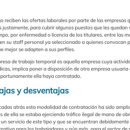
jo reciben las ofertas laborales por parte de las empresa
justamente, para cubrir algunos puestos que les quedan 
mpo, por enfermedad o licencia de los titulares, entre las
 en su staff personal ya seleccionado a quienes convocan 
ue mejor se adapten a sus perfiles.
presa de trabajo temporal es aquella empresa cuya activida
ídicas, implica poner a disposición de otra empresa usuaria
oportunamente ella haya contratado.
tajas y desventajas
écadas atrás esta modalidad de contratación ha sido ampli
s de ella se estaba ejerciendo tráfico ilegal de mano de obra
un servicio de este tipo y que se encuentran debidamente 
rnativa para los trabajadores y aún más, para el sector de s