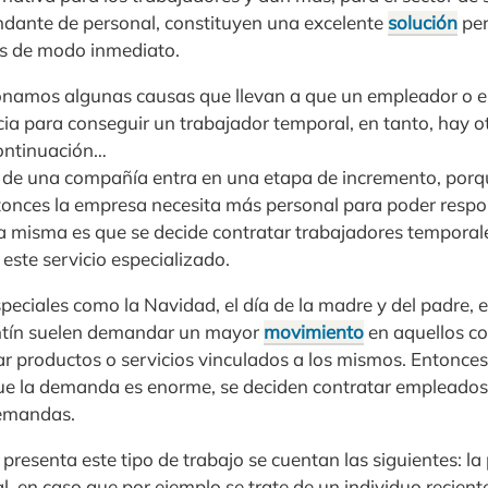
ante de personal, constituyen una excelente
solución
per
os de modo inmediato.
namos algunas causas que llevan a que un empleador o 
cia para conseguir un trabajador temporal, en tanto, hay 
ontinuación…
de una compañía entra en una etapa de incremento, por
tonces la empresa necesita más personal para poder resp
a misma es que se decide contratar trabajadores temporale
este servicio especializado.
eciales como la Navidad, el día de la madre y del padre, el 
ntín suelen demandar un mayor
movimiento
en aquellos co
r productos o servicios vinculados a los mismos. Entonces,
ue la demanda es enorme, se deciden contratar empleados
demandas.
presenta este tipo de trabajo se cuentan las siguientes: la 
l, en caso que por ejemplo se trate de un individuo recie