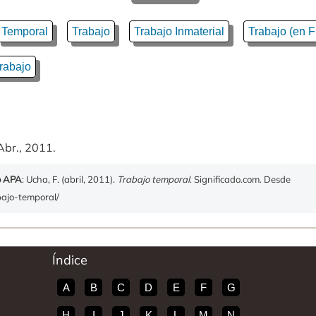
Temporal
Trabajo
Trabajo Inmaterial
Trabajo (en F
Trabajo
Abr., 2011.
o APA
: Ucha, F. (abril, 2011).
Trabajo temporal
. Significado.com. Desde
abajo-temporal/
Índice
A
B
C
D
E
F
G
H
I
J
K
L
M
N