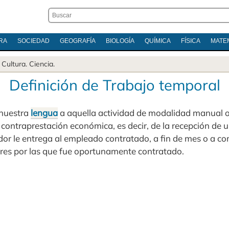
RA
SOCIEDAD
GEOGRAFÍA
BIOLOGÍA
QUÍMICA
FÍSICA
MATE
.
Cultura
.
Ciencia
.
Definición de Trabajo temporal
 nuestra
lengua
a aquella actividad de modalidad manual o 
contraprestación económica, es decir, de la recepción de 
dor le entrega al empleado contratado, a fin de mes o a c
bores por las que fue oportunamente contratado.