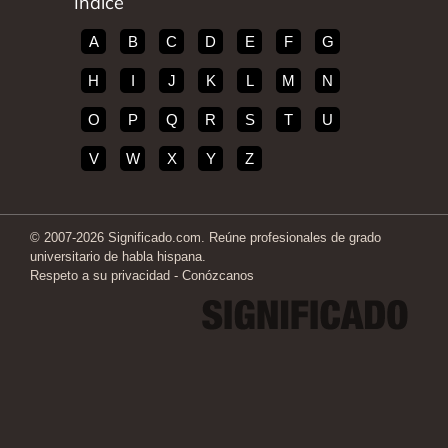
Índice
A
B
C
D
E
F
G
H
I
J
K
L
M
N
O
P
Q
R
S
T
U
V
W
X
Y
Z
© 2007-2026 Significado.com. Reúne profesionales de grado
universitario de habla hispana.
Respeto a su privacidad
-
Conózcanos