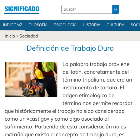
ÍNDICE A/Z
FILOSOFÍA
PSICOLOGÍA
HISTORIA
CULTURA
SOC
Inicio
»
Sociedad
Definición de Trabajo Duro
La palabra trabajo proviene
del latín, concretamente del
término tripalium, que era un
instrumento de tortura. El
origen etimológico del
término nos permite recordar
que históricamente el trabajo ha sido considerado
como un «castigo» y como algo asociado al
sufrimiento. Partiendo de esta consideración no es
extraño que exista el concepto de trabajo duro, es