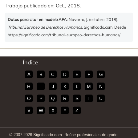
Trabajo publicado en: Oct., 2018.
Datos para citar en modelo APA
: Navarro, J. (octubre, 2018).
Tribunal Europeo de Derechos Humanos
. Significado.com. Desde
https://significado.com/tribunal-europeo-derechos-humanos/
Índice
A
B
C
D
E
F
G
H
I
J
K
L
M
N
O
P
Q
R
S
T
U
V
W
X
Y
Z
© 2007-2026 Significado.com. Reúne profesionales de grado