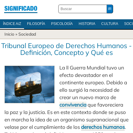
ÍNDICE A/Z
FILOSOFÍA
PSICOLOGÍA
HISTORIA
CULTURA
SOC
Inicio
»
Sociedad
Tribunal Europeo de Derechos Humanos -
Definición, Concepto y Qué es
La ll Guerra Mundial tuvo un
efecto devastador en el
continente europeo. Debido a
ello surgió la necesidad de
crear un nuevo marco de
convivencia
que favoreciera
la paz y la justicia. Es en este contexto donde se puso
en marcha la idea de un organismo supranacional que
velase por el cumplimiento de los
derechos humanos
.