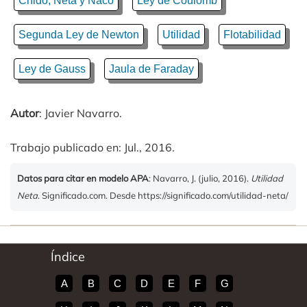
Chido, Neta y Naco
Ley de Coulomb
Segunda Ley de Newton
Utilidad
Flotabilidad
Ley de Gauss
Jaula de Faraday
Autor
: Javier Navarro.
Trabajo publicado en: Jul., 2016.
Datos para citar en modelo APA
: Navarro, J. (julio, 2016).
Utilidad
Neta
. Significado.com. Desde https://significado.com/utilidad-neta/
Índice
A
B
C
D
E
F
G