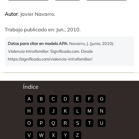
Autor
: Javier Navarro.
Trabajo publicado en: Jun., 2010.
Datos para citar en modelo APA
: Navarro, J. (junio, 2010).
Violencia Intrafamiliar
. Significado.com. Desde
https://significado.com/violencia-intrafamiliar/
Índice
A
B
C
D
E
F
G
H
I
J
K
L
M
N
O
P
Q
R
S
T
U
V
W
X
Y
Z