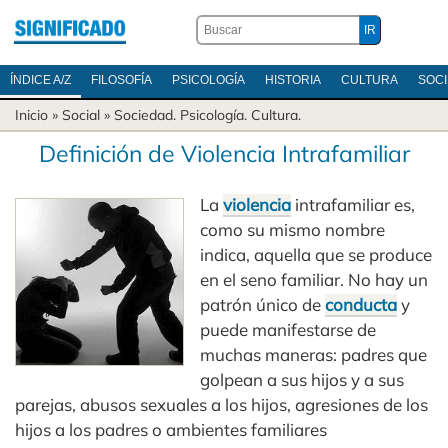
ÍNDICE A/Z
FILOSOFÍA
PSICOLOGÍA
HISTORIA
CULTURA
SOC
Inicio
» Social »
Sociedad
.
Psicología
.
Cultura
.
Definición de Violencia Intrafamiliar
La
violencia
intrafamiliar es,
como su mismo nombre
indica, aquella que se produce
en el seno familiar. No hay un
patrón único de
conducta
y
puede manifestarse de
muchas maneras: padres que
golpean a sus hijos y a sus
parejas, abusos sexuales a los hijos, agresiones de los
hijos a los padres o ambientes familiares