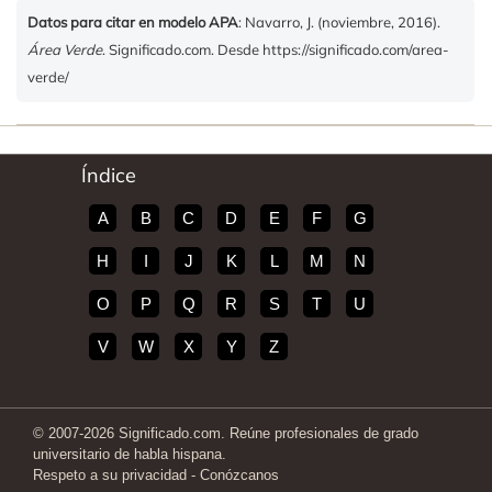
Datos para citar en modelo APA
: Navarro, J. (noviembre, 2016).
Área Verde
. Significado.com. Desde https://significado.com/area-
verde/
Índice
A
B
C
D
E
F
G
H
I
J
K
L
M
N
O
P
Q
R
S
T
U
V
W
X
Y
Z
© 2007-2026 Significado.com. Reúne profesionales de grado
universitario de habla hispana.
Respeto a su privacidad
-
Conózcanos