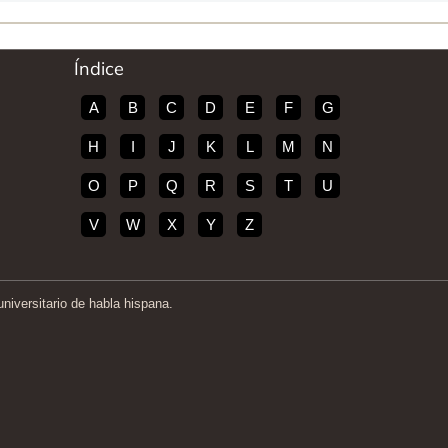
Índice
A
B
C
D
E
F
G
H
I
J
K
L
M
N
O
P
Q
R
S
T
U
V
W
X
Y
Z
iversitario de habla hispana.