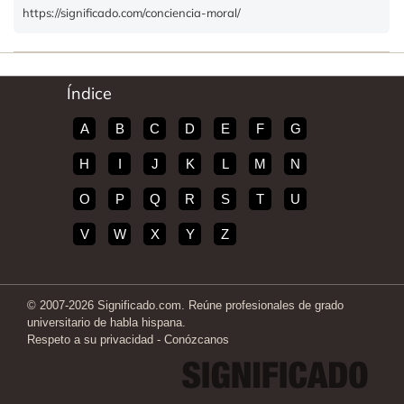
https://significado.com/conciencia-moral/
Índice
A
B
C
D
E
F
G
H
I
J
K
L
M
N
O
P
Q
R
S
T
U
V
W
X
Y
Z
© 2007-2026 Significado.com. Reúne profesionales de grado
universitario de habla hispana.
Respeto a su privacidad
-
Conózcanos