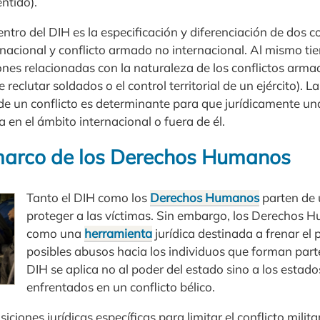
ntido).
ntro del DIH es la especificación y diferenciación de dos 
nacional y conflicto armado no internacional. Al mismo ti
ones relacionadas con la naturaleza de los conflictos arma
e reclutar soldados o el control territorial de un ejército). L
de un conflicto es determinante para que jurídicamente un
a en el ámbito internacional o fuera de él.
 marco de los Derechos Humanos
Tanto el DIH como los
Derechos Humanos
parten de 
proteger a las víctimas. Sin embargo, los Derechos
como una
herramienta
jurídica destinada a frenar el
posibles abusos hacia los individuos que forman parte 
DIH se aplica no al poder del estado sino a los estad
enfrentados en un conflicto bélico.
iciones jurídicas específicas para limitar el conflicto milita