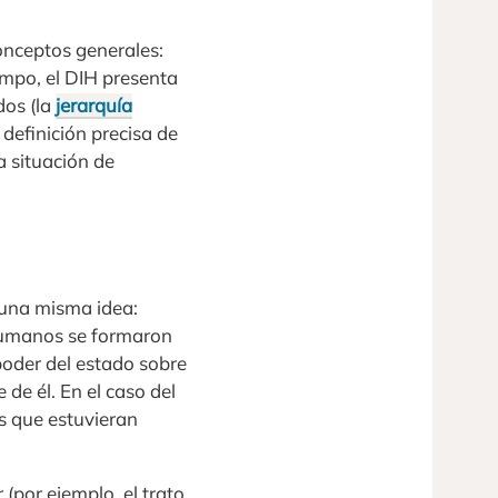
conceptos generales:
empo, el DIH presenta
dos (la
jerarquía
a definición precisa de
a situación de
una misma idea:
 Humanos se formaron
 poder del estado sobre
de él. En el caso del
os que estuvieran
r (por ejemplo, el trato