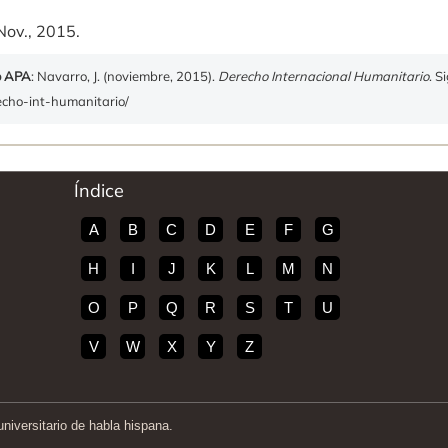
Nov., 2015.
o APA
: Navarro, J. (noviembre, 2015).
Derecho Internacional Humanitario
. S
recho-int-humanitario/
Índice
A
B
C
D
E
F
G
H
I
J
K
L
M
N
O
P
Q
R
S
T
U
V
W
X
Y
Z
iversitario de habla hispana.