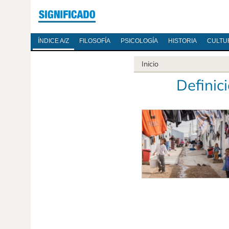
ÍNDICE A/Z
FILOSOFÍA
PSICOLOGÍA
HISTORIA
CULTU
Inicio
Definic