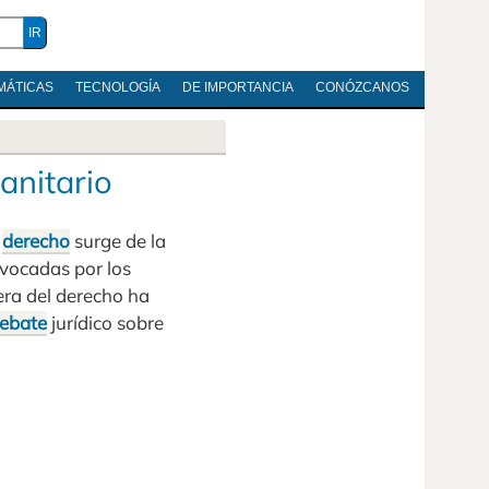
MÁTICAS
TECNOLOGÍA
DE IMPORTANCIA
CONÓZCANOS
anitario
l
derecho
surge de la
ovocadas por los
era del derecho ha
ebate
jurídico sobre