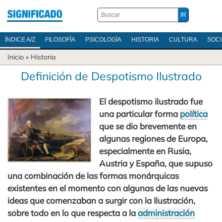
ÍNDICE A/Z
FILOSOFÍA
PSICOLOGÍA
HISTORIA
CULTURA
SOC
Inicio
»
Historia
Definición de Despotismo Ilustrado
El despotismo ilustrado fue
una particular forma
política
que se dio brevemente en
algunas regiones de Europa,
especialmente en Rusia,
Austria y España, que supuso
una combinación de las formas monárquicas
existentes en el momento con algunas de las nuevas
ideas que comenzaban a surgir con la Ilustración,
sobre todo en lo que respecta a la
administración