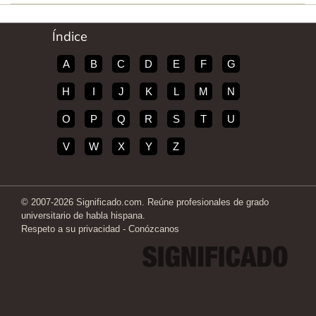
Índice
A
B
C
D
E
F
G
H
I
J
K
L
M
N
O
P
Q
R
S
T
U
V
W
X
Y
Z
© 2007-2026 Significado.com. Reúne profesionales de grado
universitario de habla hispana.
Respeto a su privacidad
-
Conózcanos