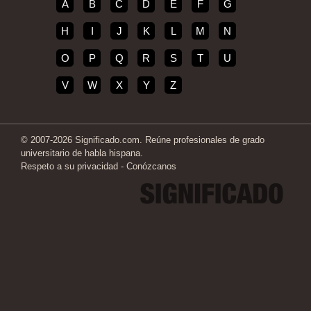
A
B
C
D
E
F
G
H
I
J
K
L
M
N
O
P
Q
R
S
T
U
V
W
X
Y
Z
© 2007-2026 Significado.com. Reúne profesionales de grado
universitario de habla hispana.
Respeto a su privacidad
-
Conózcanos