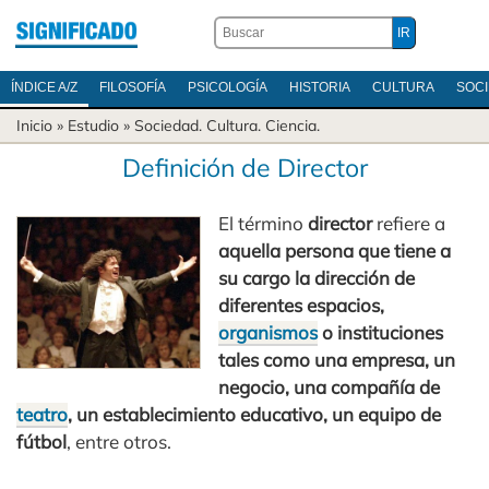
ÍNDICE A/Z
FILOSOFÍA
PSICOLOGÍA
HISTORIA
CULTURA
SOC
Inicio
» Estudio »
Sociedad
.
Cultura
.
Ciencia
.
Definición de Director
El término
director
refiere a
aquella persona que tiene a
su cargo la dirección de
diferentes espacios,
organismos
o instituciones
tales como una empresa, un
negocio, una compañía de
teatro
, un establecimiento educativo, un equipo de
fútbol
, entre otros.