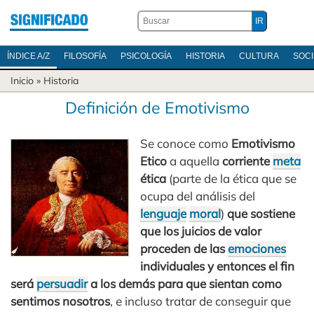
ÍNDICE A/Z
FILOSOFÍA
PSICOLOGÍA
HISTORIA
CULTURA
SOC
Inicio
»
Historia
Definición de Emotivismo
Se conoce como
Emotivismo
Etico
a aquella
corriente
meta
ética
(parte de la ética que se
ocupa del análisis del
lenguaje
moral
)
que sostiene
que los juicios de valor
proceden de las
emociones
individuales y entonces el fin
será
persuadir
a los demás para que sientan como
sentimos nosotros
, e incluso tratar de conseguir que