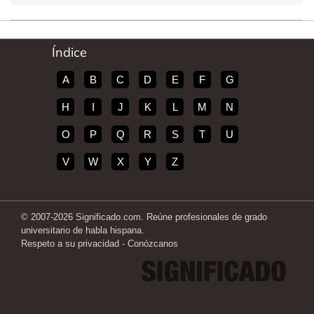
Índice
A
B
C
D
E
F
G
H
I
J
K
L
M
N
O
P
Q
R
S
T
U
V
W
X
Y
Z
© 2007-2026 Significado.com. Reúne profesionales de grado
universitario de habla hispana.
Respeto a su privacidad
-
Conózcanos