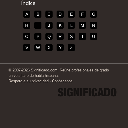
Índice
A
B
C
D
E
F
G
H
I
J
K
L
M
N
O
P
Q
R
S
T
U
V
W
X
Y
Z
© 2007-2026 Significado.com. Reúne profesionales de grado
universitario de habla hispana.
Respeto a su privacidad
-
Conózcanos