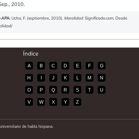
Sep., 2010.
o APA
: Ucha, F. (septiembre, 2010).
Moralidad
. Significado.com. Desde
alidad/
Índice
A
B
C
D
E
F
G
H
I
J
K
L
M
N
O
P
Q
R
S
T
U
V
W
X
Y
Z
iversitario de habla hispana.