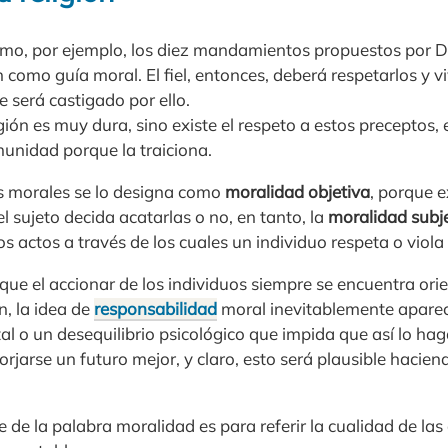
cismo, por ejemplo, los diez mandamientos propuestos por D
n como guía moral. El fiel, entonces, deberá respetarlos y 
ce será castigado por ello.
igión es muy dura, sino existe el respeto a estos preceptos,
munidad porque la traiciona.
s morales se lo designa como
moralidad objetiva
, porque 
el sujeto decida acatarlas o no, en tanto, la
moralidad subj
 actos a través de los cuales un individuo respeta o viola
ue el accionar de los individuos siempre se encuentra ori
n, la idea de
responsabilidad
moral inevitablemente aparec
 o un desequilibrio psicológico que impida que así lo hag
orjarse un futuro mejor, y claro, esto será plausible hacie
te de la palabra moralidad es para referir la cualidad de las