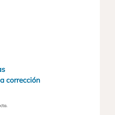
as
la corrección
cta.