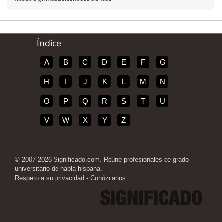
Índice
A
B
C
D
E
F
G
H
I
J
K
L
M
N
O
P
Q
R
S
T
U
V
W
X
Y
Z
© 2007-2026 Significado.com. Reúne profesionales de grado
universitario de habla hispana.
Respeto a su privacidad
-
Conózcanos