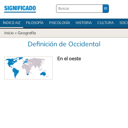
ÍNDICE A/Z
FILOSOFÍA
PSICOLOGÍA
HISTORIA
CULTURA
SOC
Inicio
»
Geografía
Definición de Occidental
En el oeste