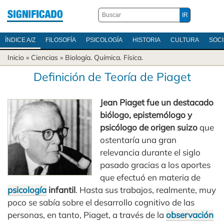
ÍNDICE A/Z
FILOSOFÍA
PSICOLOGÍA
HISTORIA
CULTURA
SOC
Inicio
»
Ciencias
»
Biología
.
Química
.
Física
.
Definición de Teoría de Piaget
Jean Piaget fue un destacado
biólogo, epistemólogo y
psicólogo de origen suizo
que
ostentaría una gran
relevancia durante el siglo
pasado gracias a los aportes
que efectuó en materia de
psicología
infantil
. Hasta sus trabajos, realmente, muy
poco se sabía sobre el desarrollo cognitivo de las
personas, en tanto, Piaget, a través de la
observación