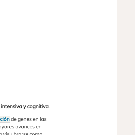
 intensiva y cognitiva
.
rción
de genes en las
mayores avances en
a vislubrarse como