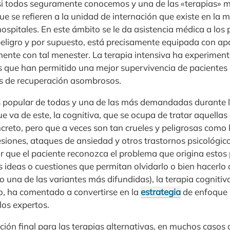
si todos seguramente conocemos y una de las «terapias» má
ue se refieren a la unidad de internación que existe en la 
 hospitales. En este ámbito se le da asistencia médica a los
peligro y por supuesto, está precisamente equipada con ap
mente con tal menester. La terapia intensiva ha experime
s que han permitido una mejor supervivencia de pacientes 
es de recuperación asombrosos.
más popular de todas y una de las más demandadas durante l
ue va de este, la cognitiva, que se ocupa de tratar aquella
reto, pero que a veces son tan crueles y peligrosas como l
siones, ataques de ansiedad y otros trastornos psicológic
ar que el paciente reconozca el problema que origina estos
s ideas o cuestiones que permitan olvidarlo o bien hacerl
so una de las variantes más difundidas), la terapia cogniti
, ha comentado a convertirse en la
estrategia
de enfoque p
los expertos.
n final para las terapias alternativas, en muchos casos d