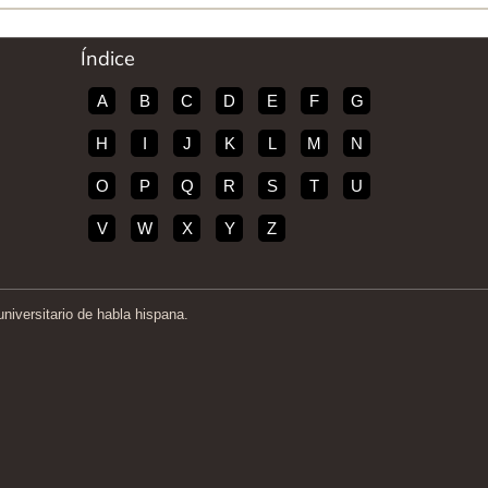
Índice
A
B
C
D
E
F
G
H
I
J
K
L
M
N
O
P
Q
R
S
T
U
V
W
X
Y
Z
iversitario de habla hispana.