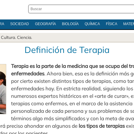
RA
SOCIEDAD
GEOGRAFÍA
BIOLOGÍA
QUÍMICA
FÍSICA
MATE
.
Cultura
.
Ciencia
.
Definición de Terapia
Terapia es la parte de la medicina que se ocupa del t
enfermedades
. Ahora bien, esa es la definición más 
por cierto existen distintos tipos de terapias, como t
enfermedades hay. En estricta realidad, siguiendo lo
numerosos expertos históricos en el «arte de curar», e
terapias como enfermos, en el marco de la asistencia 
personalizada de cada persona y sus problemas de sa
términos algo más simplificados y con la meta de av
erá preciso ahondar en algunos de
los tipos de terapias
exi
os por los pacientes.