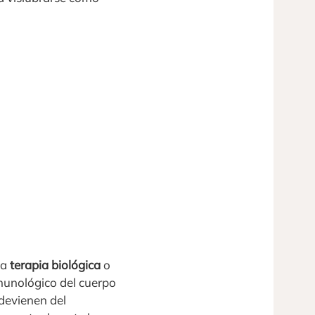
la
terapia biológica
o
munológico del cuerpo
 devienen del