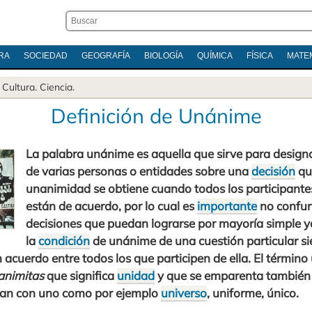
RA
SOCIEDAD
GEOGRAFÍA
BIOLOGÍA
QUÍMICA
FÍSICA
MATE
.
Cultura
.
Ciencia
.
Definición de Unánime
La palabra unánime es aquella que sirve para designa
de varias personas o entidades sobre una
decisión
qu
unanimidad se obtiene cuando todos los participante
están de acuerdo, por lo cual es
importante
no confund
decisiones que puedan lograrse por mayoría simple y
la
condición
de unánime de una cuestión particular s
n acuerdo entre todos los que participen de ella. El términ
animitas
que significa
unidad
y que se emparenta también
zan con uno como por ejemplo
universo
, uniforme, único.