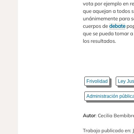
vota por ejemplo en r
que aquejan a todos s
unánimemente para so
cuerpos de
debate
pop
que se pueda tomar a 
los resultados.
Frivolidad
Ley Jus
Administración públic
Autor
: Cecilia Bembibr
Trabajo publicado en: J