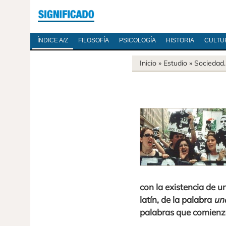
ÍNDICE A/Z
FILOSOFÍA
PSICOLOGÍA
HISTORIA
CULTU
Inicio
» Estudio »
Sociedad
con la existencia de u
latín, de la palabra
un
palabras que comien