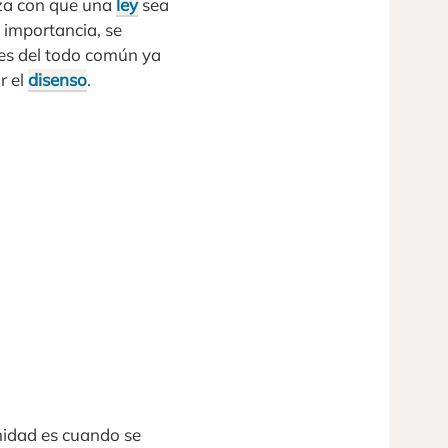
nza con que una
ley
sea
 importancia, se
 es del todo común ya
r el
disenso
.
midad es cuando se