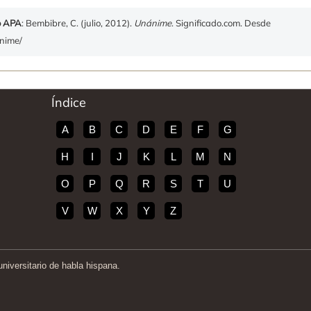
o APA
: Bembibre, C. (julio, 2012).
Unánime
. Significado.com. Desde
anime/
Índice
A
B
C
D
E
F
G
H
I
J
K
L
M
N
O
P
Q
R
S
T
U
V
W
X
Y
Z
iversitario de habla hispana.