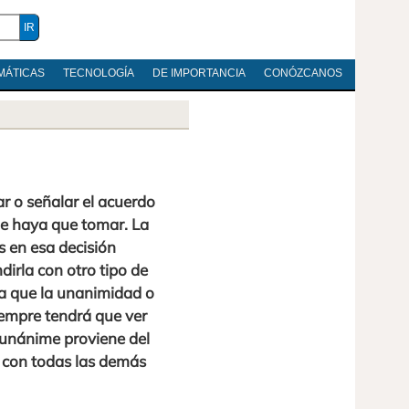
MÁTICAS
TECNOLOGÍA
DE IMPORTANCIA
CONÓZCANOS
r o señalar el acuerdo
e haya que tomar. La
s en esa decisión
irla con otro tipo de
a que la unanimidad o
iempre tendrá que ver
o unánime proviene del
 con todas las demás