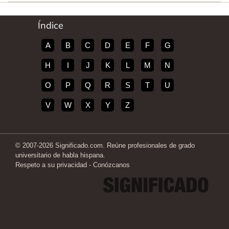
Índice
A
B
C
D
E
F
G
H
I
J
K
L
M
N
O
P
Q
R
S
T
U
V
W
X
Y
Z
© 2007-2026 Significado.com. Reúne profesionales de grado
universitario de habla hispana.
Respeto a su privacidad
-
Conózcanos