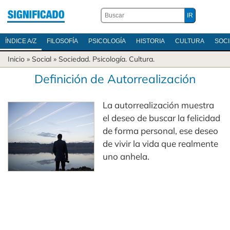
ÍNDICE A/Z
FILOSOFÍA
PSICOLOGÍA
HISTORIA
CULTURA
SOC
Inicio
» Social »
Sociedad
.
Psicología
.
Cultura
.
Definición de Autorrealización
La autorrealización muestra
el deseo de buscar la felicidad
de forma personal, ese deseo
de vivir la vida que realmente
uno anhela.