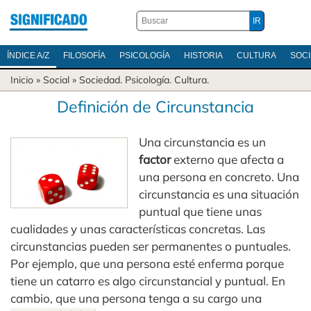
ÍNDICE A/Z
FILOSOFÍA
PSICOLOGÍA
HISTORIA
CULTURA
SOC
Inicio
» Social »
Sociedad
.
Psicología
.
Cultura
.
Definición de Circunstancia
Una circunstancia es un
factor
externo que afecta a
una persona en concreto. Una
circunstancia es una situación
puntual que tiene unas
cualidades y unas características concretas. Las
circunstancias pueden ser permanentes o puntuales.
Por ejemplo, que una persona esté enferma porque
tiene un catarro es algo circunstancial y puntual. En
cambio, que una persona tenga a su cargo una