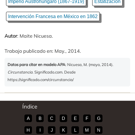
Imperio Austrohúngaro (1867-1919)
Estatización
Intervención Francesa en México en 1862
Autor
: Maite Nicuesa.
Trabajo publicado en: May., 2014.
Datos para citar en modelo APA
: Nicuesa, M. (mayo, 2014).
Circunstancia
. Significado.com. Desde
https://significado.com/circunstancia/
Índice
A
B
C
D
E
F
G
H
I
J
K
L
M
N