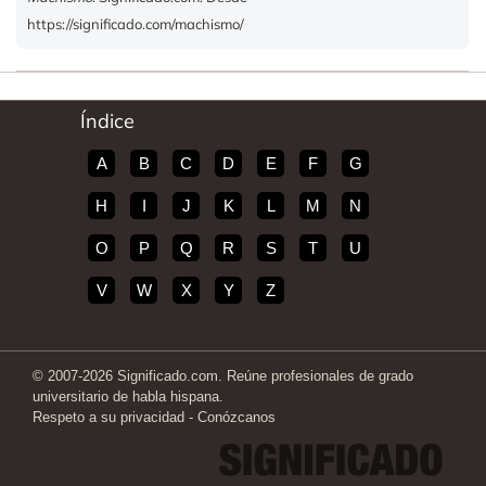
https://significado.com/machismo/
Índice
A
B
C
D
E
F
G
H
I
J
K
L
M
N
O
P
Q
R
S
T
U
V
W
X
Y
Z
© 2007-2026 Significado.com. Reúne profesionales de grado
universitario de habla hispana.
Respeto a su privacidad
-
Conózcanos