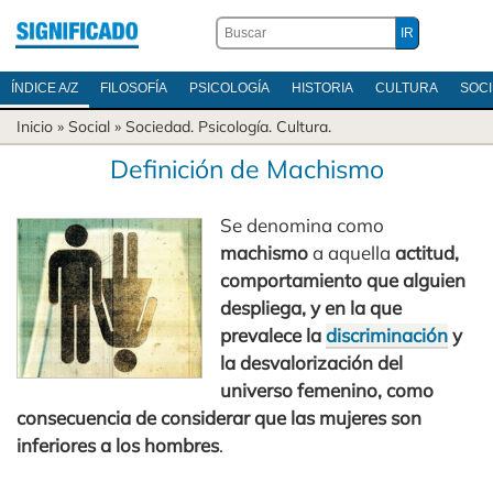
ÍNDICE A/Z
FILOSOFÍA
PSICOLOGÍA
HISTORIA
CULTURA
SOC
Inicio
» Social »
Sociedad
.
Psicología
.
Cultura
.
Definición de Machismo
Se denomina como
machismo
a aquella
actitud,
comportamiento que alguien
despliega, y en la que
prevalece la
discriminación
y
la desvalorización del
universo femenino, como
consecuencia de considerar que las mujeres son
inferiores a los hombres
.