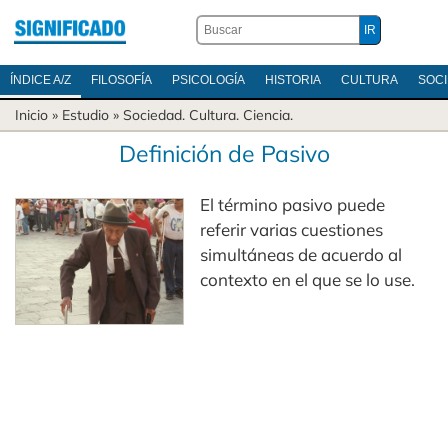
ÍNDICE A/Z
FILOSOFÍA
PSICOLOGÍA
HISTORIA
CULTURA
SOC
Inicio
» Estudio »
Sociedad
.
Cultura
.
Ciencia
.
Definición de Pasivo
El término pasivo puede
referir varias cuestiones
simultáneas de acuerdo al
contexto en el que se lo use.