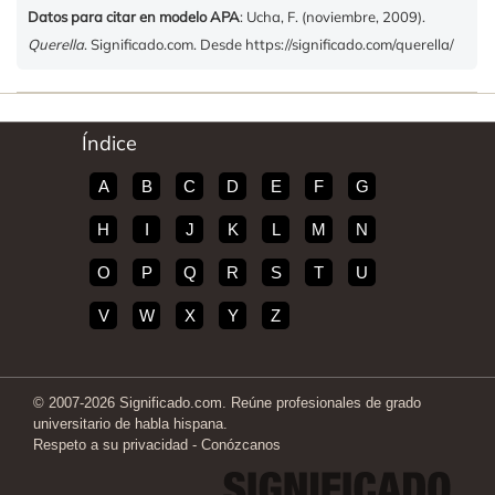
Datos para citar en modelo APA
: Ucha, F. (noviembre, 2009).
Querella
. Significado.com. Desde https://significado.com/querella/
Índice
A
B
C
D
E
F
G
H
I
J
K
L
M
N
O
P
Q
R
S
T
U
V
W
X
Y
Z
© 2007-2026 Significado.com. Reúne profesionales de grado
universitario de habla hispana.
Respeto a su privacidad
-
Conózcanos