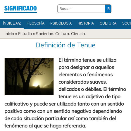
ÍNDICE A/Z
FILOSOFÍA
PSICOLOGÍA
HISTORIA
CULTURA
SOC
Inicio
» Estudio »
Sociedad
.
Cultura
.
Ciencia
.
Definición de Tenue
El término tenue se utiliza
para designar a aquellos
elementos o fenómenos
considerados suaves,
delicados o débiles. El término
tenue es un adjetivo de tipo
calificativo y puede ser utilizado tanto con un sentido
positivo como con un sentido negativo dependiendo
de cada situación particular así como también del
fenómeno al que se haga referencia.