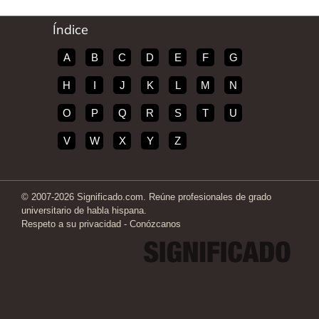
Índice
A
B
C
D
E
F
G
H
I
J
K
L
M
N
O
P
Q
R
S
T
U
V
W
X
Y
Z
© 2007-2026 Significado.com. Reúne profesionales de grado
universitario de habla hispana.
Respeto a su privacidad
-
Conózcanos