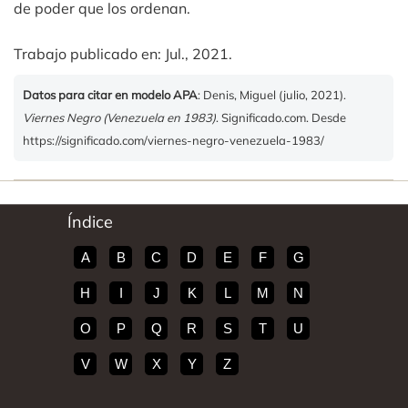
de poder que los ordenan.
Trabajo publicado en: Jul., 2021.
Datos para citar en modelo APA
: Denis, Miguel (julio, 2021).
Viernes Negro (Venezuela en 1983)
. Significado.com. Desde
https://significado.com/viernes-negro-venezuela-1983/
Índice
A
B
C
D
E
F
G
H
I
J
K
L
M
N
O
P
Q
R
S
T
U
V
W
X
Y
Z