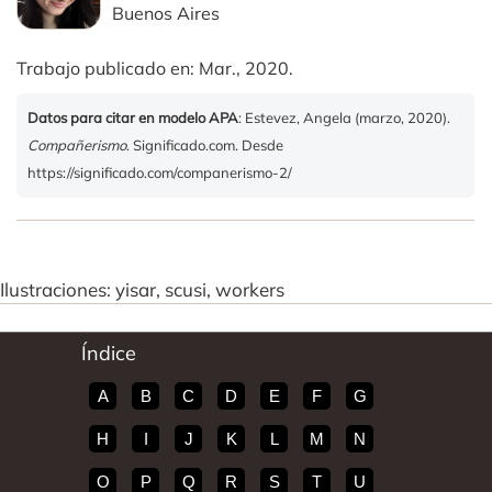
Buenos Aires
Trabajo publicado en: Mar., 2020.
Datos para citar en modelo APA
: Estevez, Angela (marzo, 2020).
Compañerismo
. Significado.com. Desde
https://significado.com/companerismo-2/
Ilustraciones: yisar, scusi, workers
Índice
A
B
C
D
E
F
G
H
I
J
K
L
M
N
O
P
Q
R
S
T
U