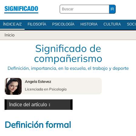
ÍNDICE A/Z
FILOSOFÍA
PSICOLOGÍA
HISTORIA
CULTURA
SOC
Inicio
Significado de
compañerismo
Definición, importancia, en la escuela, el trabajo y deporte
Angela Estevez
Licenciada en Psicología
Definición formal