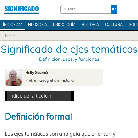
ÍNDICE A/Z
FILOSOFÍA
PSICOLOGÍA
HISTORIA
CULTURA
SOC
Inicio
Significado de ejes temáticos
Definición, usos, y funciones
Nelly Guzmán
Prof. en Geografía e Historia
Definición formal
Los ejes temáticos son una guía que orientan y