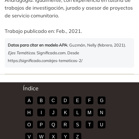
Andragogia. Igualmente, con experiencia en tutoría de
trabajos de investigación, jurado y asesor de proyectos
de servicio comunitario.
Trabajo publicado en: Feb., 2021.
Datos para citar en modelo APA
: Guzmán, Nelly (febrero, 2021).
Ejes Temáticos
. Significado.com. Desde
https://significado.com/ejes-tematicos-2/
Índice
A
B
C
D
E
F
G
H
I
J
K
L
M
N
O
P
Q
R
S
T
U
V
W
X
Y
Z