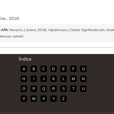
Ene., 2018.
o APA
: Navarro, J. (enero, 2018).
Hipotenusa y Cateto
. Significado.com. Des
potenusa-cateto/
Índice
A
B
C
D
E
F
G
H
I
J
K
L
M
N
O
P
Q
R
S
T
U
V
W
X
Y
Z