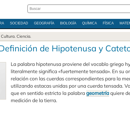
RA
SOCIEDAD
GEOGRAFÍA
BIOLOGÍA
QUÍMICA
FÍSICA
MATE
.
Cultura
.
Ciencia
.
Definición de Hipotenusa y Catet
La palabra hipotenusa proviene del vocablo griego h
literalmente significa «fuertemente tensada». En su o
relación con las cuerdas correspondientes para la med
utilizando estacas unidas por una cuerda tensada. Va
que en sentido estricto la palabra
geometría
quiere d
medición de la tierra.