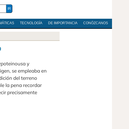
MÁTICAS
TECNOLOGÍA
DE IMPORTANCIA
CONÓZCANOS
o
ypoteinousa y
rigen, se empleaba en
ición del terreno
le la pena recordar
ecir precisamente